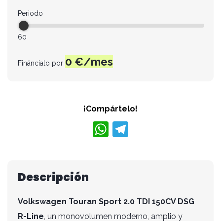
Periodo
60
0
€/mes
Fináncialo por
¡Compártelo!
W
T
h
el
at
e
s
gr
Descripción
A
a
Volkswagen Touran Sport 2.0 TDI 150CV DSG
p
m
R-Line
, un monovolumen moderno, amplio y