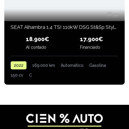
39
SEAT Alhambra 1.4 TSI 110kW DSG St&Sp Style GO
18.900€
17.900€
Financiado
Al contado
2022
169.000 km
Automático
Gasolina
150 cv
C