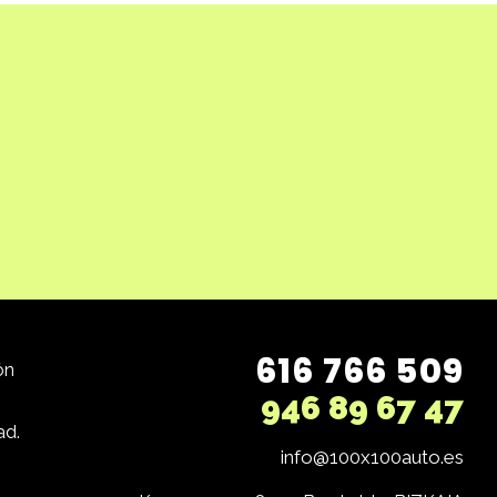
616 766 509
ón
946 89 67 47
ad.
info@100x100auto.es