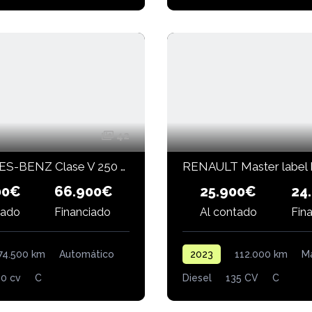
42
MERCEDES-BENZ Clase V 250 d Marco Polo Largo
66.900€
25.900€
24
00€
Al contado
Fin
tado
Financiado
2023
112.000 km
M
74.500 km
Automático
Diesel
135 CV
C
0 cv
C