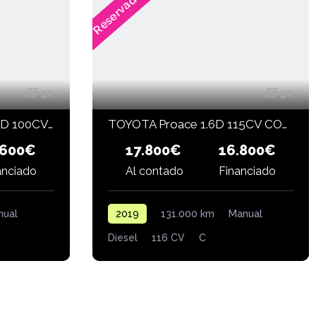
Reservado
30
30
TOYOTA Proace City 1.5D 100CV GX 650kg Media
TOYOTA Proace 1.6D 115CV COMFORT 1PL 2PT L1
17.800€
.600€
16.800€
anciado
Financiado
Al contado
nual
2019
131.000 km
Manual
Diesel
116 CV
C