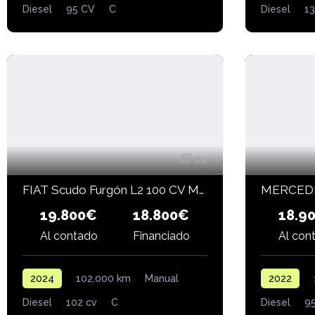
Diesel
95 CV
C
Diesel
1
24
FIAT Scudo Furgón L2 100 CV MT5
19.800€
18.9
18.800€
Financiado
Al contado
Al con
2024
102.000 km
Manual
2022
Diesel
102 cv
C
Diesel
9