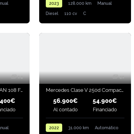
nual
2023
128.000 km
Manual
Diesel
110 cv
C
14
41
MERCEDES-BENZ CITAN 108 FG LARGO 1.8 CDI
Mercedes Clase V 250d Compacto
56.900€
.400€
54.900€
anciado
Financiado
Al contado
nual
2022
31.000 km
Automático