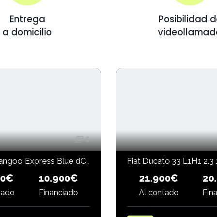
Entrega
Posibilidad 
a domicilio
videollamad
6
Renault Kangoo Express Blue dCi 80 CV Profesional
00€
21.900€
20
10.900€
Financiado
tado
Al contado
Fin