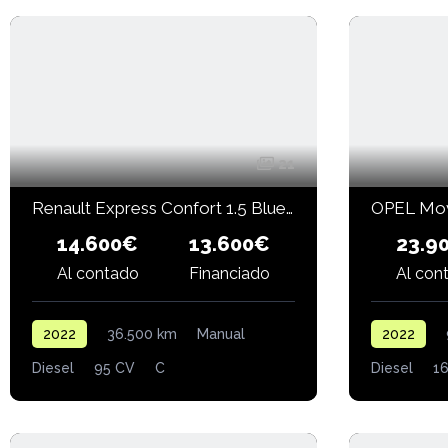
21
Renault Express Confort 1.5 Blue dCi 95 cv
14.600€
23.9
13.600€
Financiado
Al contado
Al con
2022
36.500 km
Manual
2022
Diesel
95 CV
C
Diesel
1