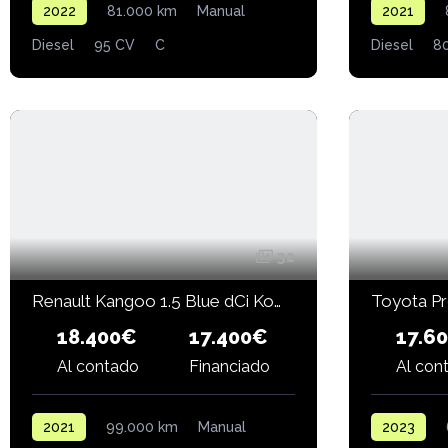
2022
81.000 km
Manual
2021
Diesel
95 CV
C
Diesel
8
32
Renault Kangoo 1.5 Blue dCi Kombi Life Edition One
Toyota Pr
18.400€
17.6
17.400€
Financiado
Al contado
Al con
2021
99.000 km
Manual
2023