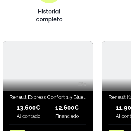
Historial
completo
5
Renault Express Confort 1.5 Blue dCi 95 CV 4 puertas
13.600€
11.9
12.600€
Financiado
Al contado
Al con