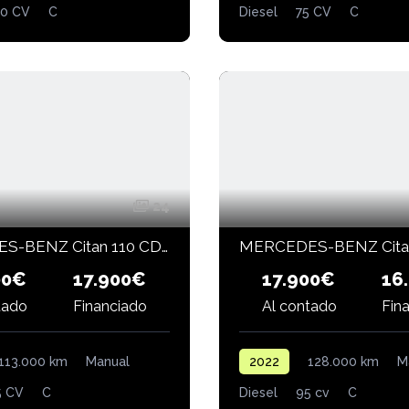
30 CV
C
Diesel
75 CV
C
24
MERCEDES-BENZ Citan 110 CDI 95 CV Furgón Base Largo
00€
17.900€
16
17.900€
Financiado
tado
Al contado
Fin
113.000 km
Manual
2022
128.000 km
M
5 CV
C
Diesel
95 cv
C