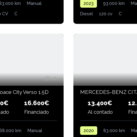
83.000 km
Manual
2023
93.000 km
Ma
0 CV
C
Diesel
120 cv
C
28
oace City Verso 1.5D
00€
16.600€
13.400€
12
Fin
tado
Financiado
Al contado
68.000 km
Manual
2020
83.000 km
Ma