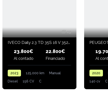
23
IVECO Daily 2.3 TD 35S 16 V 3520L/H2 12 M3
23.800€
19.7
22.800€
Financiado
Al contado
Al con
2023
125.000 km
Manual
2020
Diesel
156 CV
C
140 cv
C