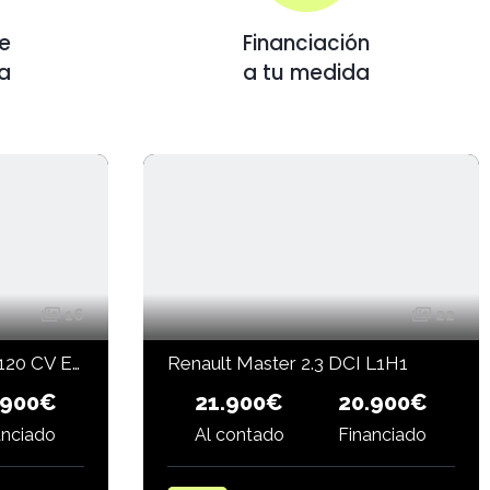
de
Financiación
a
a tu medida
16
22
Fiat Ducato 33 L1H1 2.3 120 CV Easy Pro
Renault Master 2.3 DCI L1H1
.900€
21.900€
20.900€
anciado
Al contado
Financiado