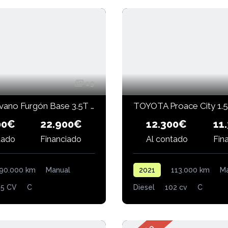
19
OPEL Movano Furgón Base 3.5T HeavyL4H2 BlueHDi 165 CV
00€
22.900€
12.300€
11
Fin
tado
Financiado
Al contado
90.000 km
Manual
2021
113.000 km
Ma
65 CV
C
Diesel
102 cv
C