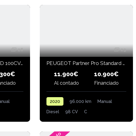
26
29
TOYOTA Proace City 1.5D 100CV GX 650kg Media
PEUGEOT Partner Pro Standard 600kg BlueHDi 73kW
11.900€
.300€
10.900€
anciado
Financiado
Al contado
nual
2020
96.000 km
Manual
Diesel
98 CV
C