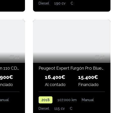
Diesel
190 cv
C
33
36
MERCEDES-BENZ Citan 110 CDI 95 CV Furgón Base Largo
Peugeot Expert Furgón Pro BlueHDi 115CV Standard
.900€
16.400€
15.400€
Financiado
anciado
Al contado
anual
2018
107.000 km
Manual
Diesel
115 cv
C