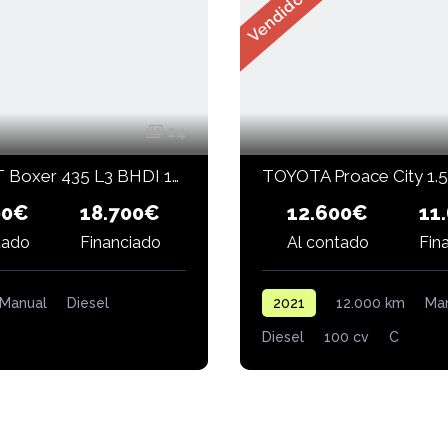
Vendido
24
PEUGEOT Boxer 435 L3 BHDI 103kW (140CV) S&S 6 Vel. MAN
00€
12.600€
18.700€
11
Financiado
Fin
tado
Al contado
Manual
Diesel
2021
12.000 km
Ma
Diesel
100 cv
C