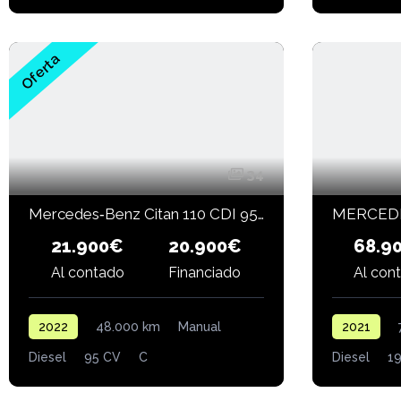
Oferta
34
Mercedes‑Benz Citan 110 CDI 95 CV Tourer Base Largo
21.900€
20.900€
68.9
Al contado
Financiado
Al con
2022
48.000 km
Manual
2021
Diesel
95 CV
C
Diesel
19