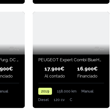
24
21
RENAULT Master label Furg. DC T L3H2 3500 B dCi 135CV
PEUGEOT Expert Combi BlueHDi 120 S&S Standard
.900€
17.900€
16.900€
anciado
Al contado
Financiado
anual
2019
158.000 km
Manual
Diesel
120 cv
C