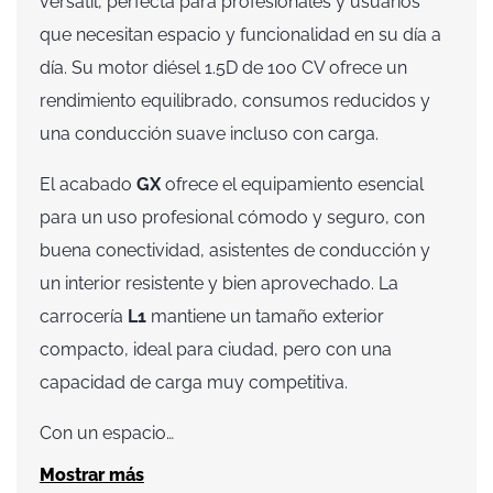
versátil, perfecta para profesionales y usuarios
p
a
que necesitan espacio y funcionalidad en su día a
m
día. Su motor diésel 1.5D de 100 CV ofrece un
rendimiento equilibrado, consumos reducidos y
una conducción suave incluso con carga.
El acabado
GX
ofrece el equipamiento esencial
para un uso profesional cómodo y seguro, con
buena conectividad, asistentes de conducción y
un interior resistente y bien aprovechado. La
carrocería
L1
mantiene un tamaño exterior
compacto, ideal para ciudad, pero con una
capacidad de carga muy competitiva.
Con un espacio…
Mostrar más