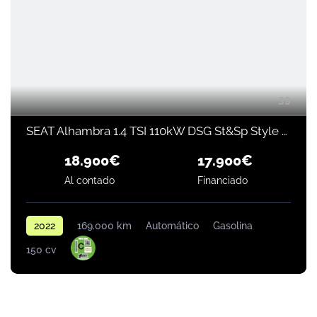
39
SEAT Alhambra 1.4 TSI 110kW DSG St&Sp Style GO
18.900€
17.900€
Financiado
Al contado
2022
169.000 km
Automático
Gasolina
150 cv