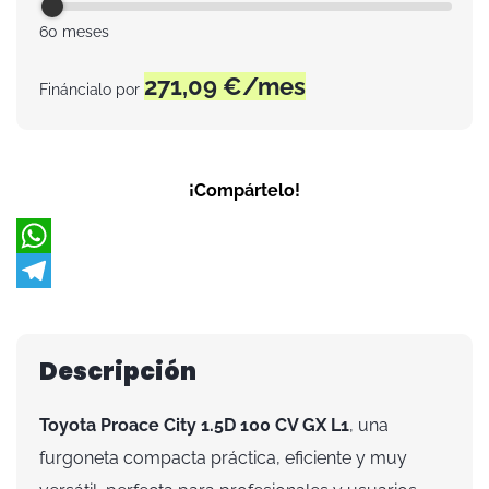
60 meses
271,09
€/mes
Fináncialo por
¡Compártelo!
W
h
T
a
e
Descripción
t
l
s
e
Toyota Proace City 1.5D 100 CV GX L1
, una
A
g
furgoneta compacta práctica, eficiente y muy
p
r