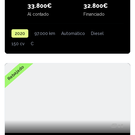
33.800€
32.800€
Al contado
Financiado
2020
97.000 km
Automático
Diesel
150 cv
C
Rebajado
26