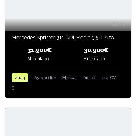
14
Mercedes Sprinter 311 CDI Medio 3.5 T Alto
30.900€
31.900€
Al contado
Financiado
2023
69.000 km
Manual
Diesel
114 CV
C