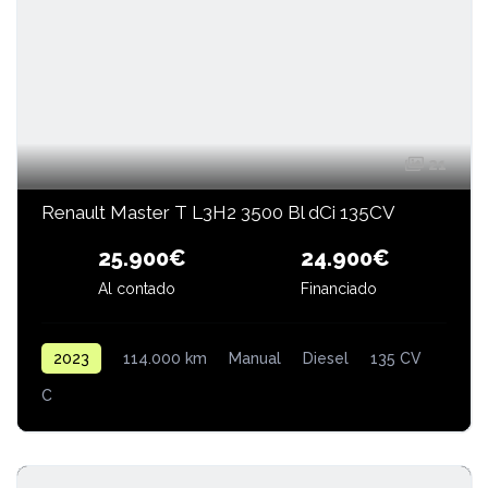
21
Renault Master T L3H2 3500 Bl dCi 135CV
24.900€
25.900€
Al contado
Financiado
2023
114.000 km
Manual
Diesel
135 CV
C