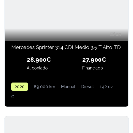
20
Mercedes Sprinter 314 CDI Medio 3.5 T Alto TD
28.900€
27.900€
Financiado
Al contado
2020
89.000 km
Manual
Diesel
142 cv
C