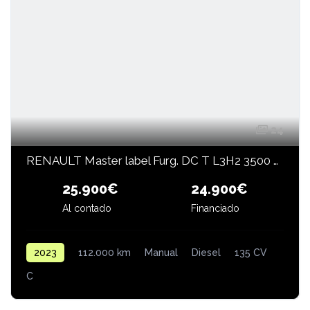
24
RENAULT Master label Furg. DC T L3H2 3500 B dCi 135CV
24.900€
25.900€
Al contado
Financiado
2023
112.000 km
Manual
Diesel
135 CV
C