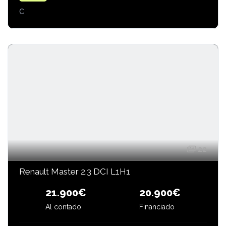
C
22
Renault Master 2.3 DCI L1H1
20.900€
21.900€
Al contado
Financiado