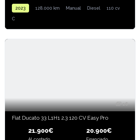
2023
128.000 km
Manual
Diesel
110 cv
C
16
Fiat Ducato 33 L1H1 2.3 120 CV Easy Pro
20.900€
21.900€
Al contado
Financiado