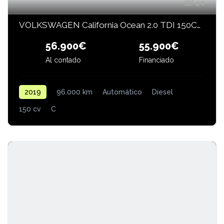
40
VOLKSWAGEN California Ocean 2.0 TDI 150CV BMT DSG
56.900€
55.900€
Financiado
Al contado
2019
96.000 km
Automático
Diesel
150 cv
C