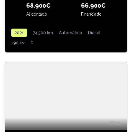
66.900€
68.900€
Al contado
Financiado
2021
74.500 km
Automático
Diesel
190 cv
C
41