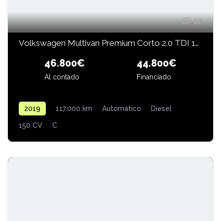
47
Volkswagen Multivan Premium Corto 2.0 TDI 150 CV BMT DSG
46.800€
44.800€
Financiado
Al contado
2019
117.000 km
Automático
Diesel
150 CV
C