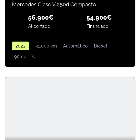
Mercedes Clase V 250d Compacto
56.900€
54.900€
Financiado
Al contado
2022
31.000 km
Automático
Diesel
190 cv
C