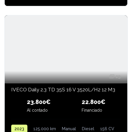
23
IVECO Daily 2.3 TD 35S 16 V 3520L/H2 12 M3
23.800€
22.800€
Al contado
Financiado
2023
125.000 km
Manual
Diesel
156 CV