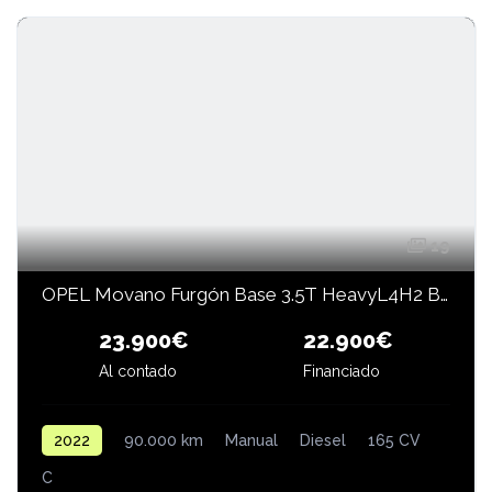
19
OPEL Movano Furgón Base 3.5T HeavyL4H2 BlueHDi 165 CV
23.900€
22.900€
Al contado
Financiado
2022
90.000 km
Manual
Diesel
165 CV
C