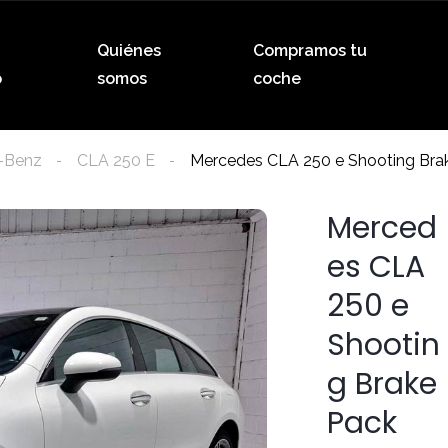
Quiénes
Compramos tu
o
somos
coche
-Benz
CLA 250 E
Mercedes CLA 250 e Shooting Br
Merced
es CLA
250 e
Shootin
g Brake
Pack