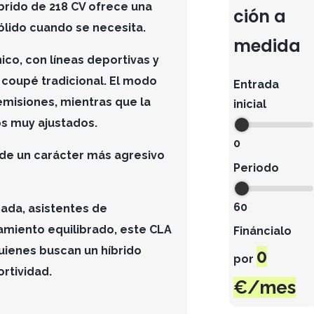
brido de 218 CV ofrece una
ción a
ólido cuando se necesita.
medida
ico, con líneas deportivas y
 coupé tradicional. El modo
Entrada
 emisiones, mientras que la
inicial
os muy ajustados.
0
 de un carácter más agresivo
Periodo
60
zada, asistentes de
miento equilibrado, este CLA
Fináncialo
uienes buscan un híbrido
0
por
rtividad.
€/mes