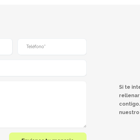
Si te in
rellena
contigo.
nuestro