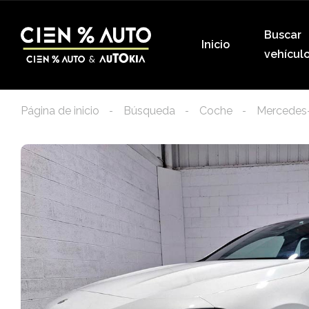
Buscar
Inicio
vehícul
Página de inicio
Búsqueda
Coche
Mercedes