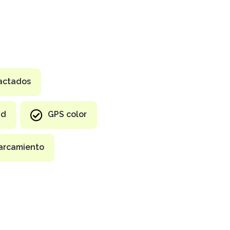
factados
ad
GPS color
arcamiento