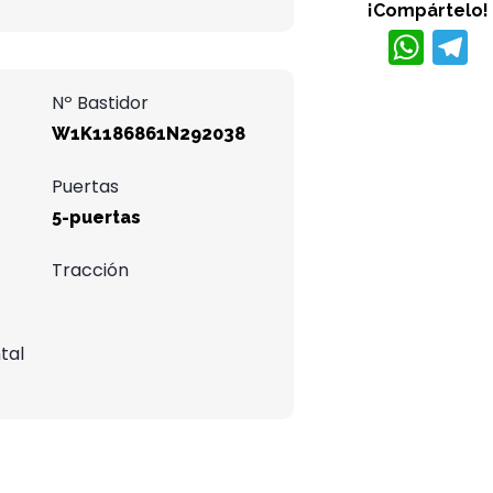
¡Compártelo!
W
h
e
Nº Bastidor
at
W1K1186861N292038
s
A
r
Puertas
p
5-puertas
p
Tracción
tal