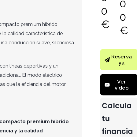
0
0
0
€
 compacto premium híbrido
€
la calidad característica de
una conducción suave, silenciosa
Reserva
ya
 con líneas deportivas y un
adicional. El modo eléctrico
Ver
ras que la eficiencia del motor
vídeo
Calcula
tu
ar compacto premium híbrido
financia
ncia y la calidad