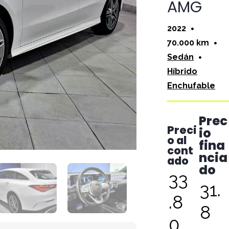
AMG
2022
70.000 km
Sedán
Híbrido
Enchufable
Prec
Preci
io
o al
fina
cont
ncia
ado
do
33
31.
.8
8
0