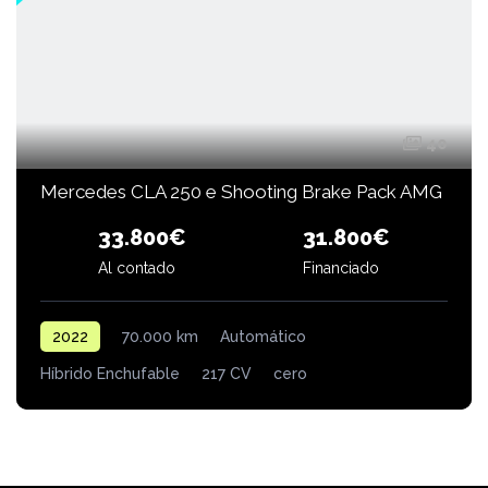
40
Mercedes CLA 250 e Shooting Brake Pack AMG
33.800€
31.800€
Financiado
Al contado
2022
70.000 km
Automático
Híbrido Enchufable
217 CV
cero