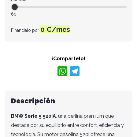
60
0
€/mes
Fináncialo por
¡Compártelo!
W
T
h
el
at
e
s
gr
Descripción
A
a
BMW Serie 5 520iA
, una berlina premium que
p
m
destaca por su equilibrio entre confort, eficiencia y
p
tecnología. Su motor gasolina 520i ofrece una