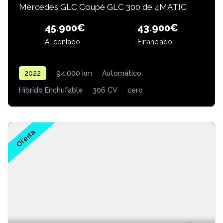
Mercedes GLC Coupé GLC 300 de 4MATIC
43.900€
45.900€
Al contado
Financiado
2022
94.000 km
Automático
Híbrido Enchufable
306 CV
cero
Oferta