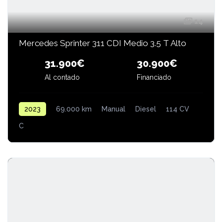
14
Mercedes Sprinter 311 CDI Medio 3.5 T Alto
30.900€
31.900€
Al contado
Financiado
2023
69.000 km
Manual
Diesel
114 CV
C