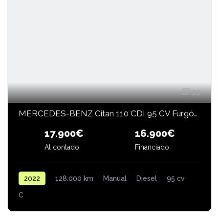
33
MERCEDES-BENZ Citan 110 CDI 95 CV Furgón Base Largo
16.900€
17.900€
Al contado
Financiado
2022
128.000 km
Manual
Diesel
95 cv
C