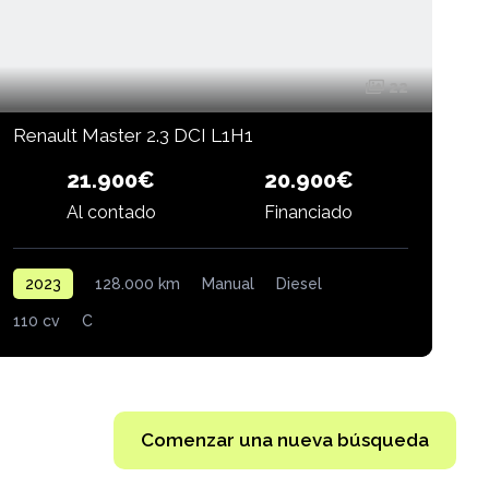
22
Renault Master 2.3 DCI L1H1
21.900€
20.900€
Al contado
Financiado
2023
128.000 km
Manual
Diesel
110 cv
C
1
Comenzar una nueva búsqueda