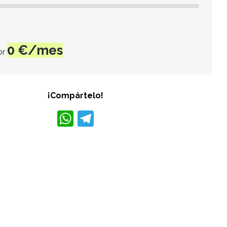
0
€/mes
or
¡Compártelo!
W
T
h
el
at
e
s
gr
A
a
p
m
p