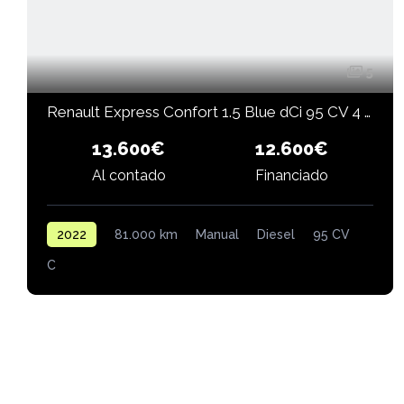
5
Renault Express Confort 1.5 Blue dCi 95 CV 4 puertas
13.600€
12.600€
Financiado
Al contado
2022
81.000 km
Manual
Diesel
95 CV
C