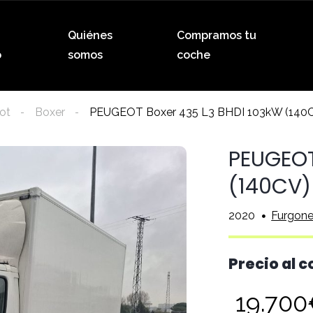
Quiénes
Compramos tu
o
somos
coche
ot
Boxer
PEUGEOT Boxer 435 L3 BHDI 103kW (140C
PEUGEOT
(140CV)
2020
Furgone
Precio al 
19.70