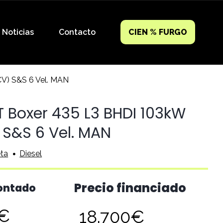
Noticias
Contacto
CIEN % FURGO
V) S&S 6 Vel. MAN
 Boxer 435 L3 BHDI 103kW
 S&S 6 Vel. MAN
ta
Diesel
Precio financiado
contado
0€
18.700€