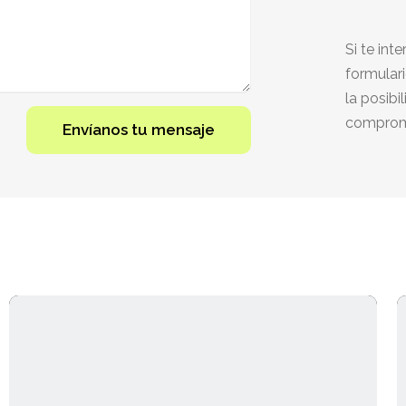
Si te int
formular
la posibi
comprom
Envíanos tu mensaje