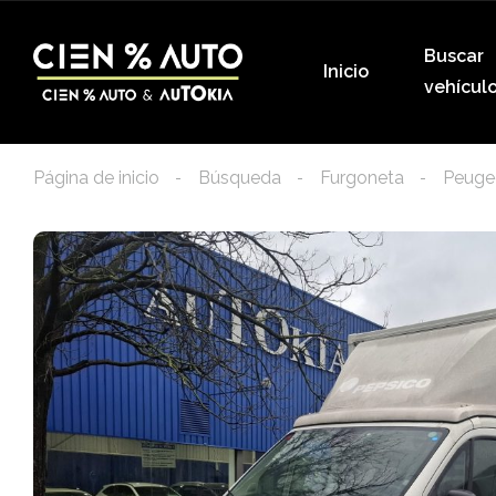
Buscar
Inicio
vehícul
Página de inicio
Búsqueda
Furgoneta
Peuge