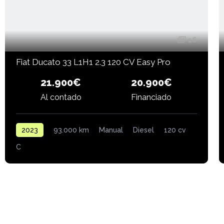
16
Fiat Ducato 33 L1H1 2.3 120 CV Easy Pro
21.900€
20.900€
Al contado
Financiado
2023
93.000 km
Manual
Diesel
120 cv
C