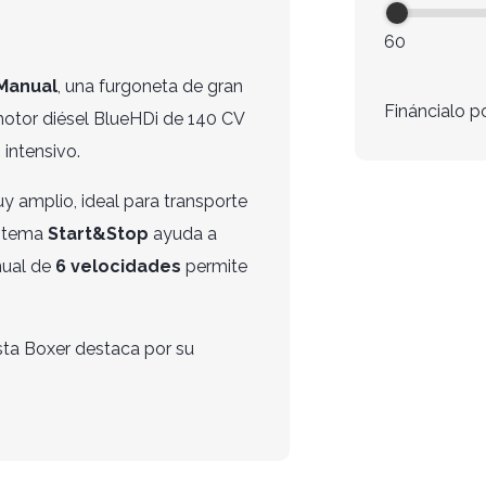
60
 Manual
, una furgoneta de gran
Fináncialo p
motor diésel BlueHDi de 140 CV
 intensivo.
 amplio, ideal para transporte
istema
Start&Stop
ayuda a
nual de
6 velocidades
permite
sta Boxer destaca por su