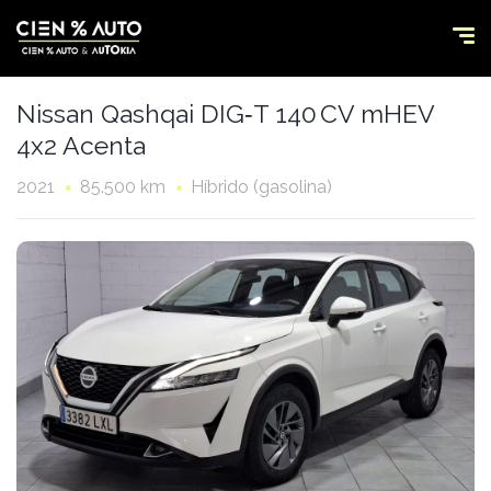
Nissan Qashqai DIG‑T 140 CV mHEV
4x2 Acenta
2021
85.500 km
Híbrido (gasolina)