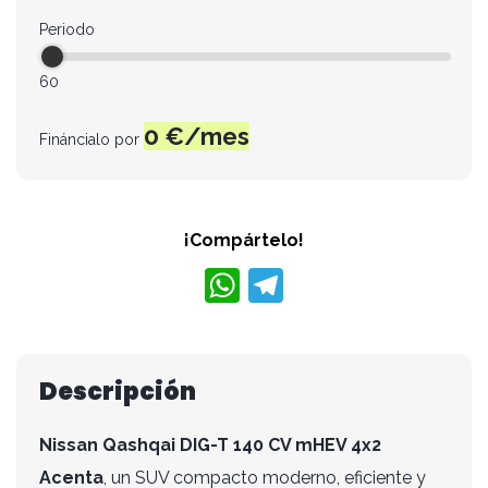
Periodo
60
0
€/mes
Fináncialo por
¡Compártelo!
W
T
h
el
at
e
s
gr
Descripción
A
a
Nissan Qashqai DIG-T 140 CV mHEV 4x2
p
m
Acenta
, un SUV compacto moderno, eficiente y