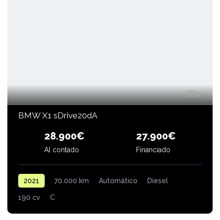
7
BMW X1 sDrive20dA
28.900€
27.900€
Financiado
Al contado
2021
70.000 km
Automático
Diesel
190 cv
C