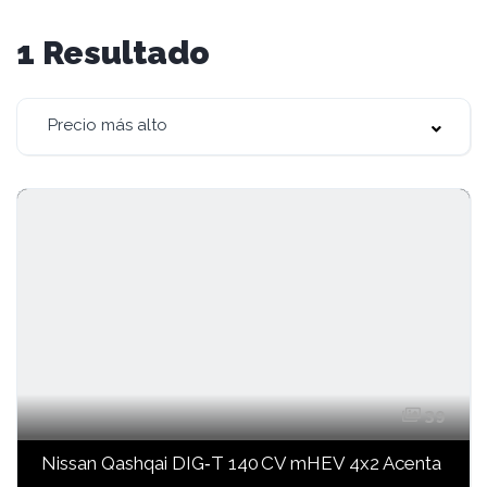
1
Resultado
Precio más alto
39
Nissan Qashqai DIG‑T 140 CV mHEV 4x2 Acenta