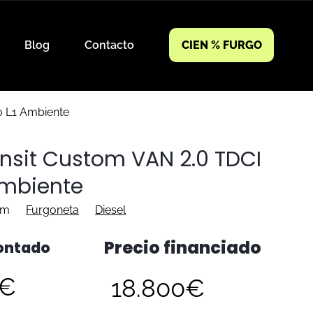
Blog
Contacto
CIEN % FURGO
0 L1 Ambiente
ansit Custom VAN 2.0 TDCI
Ambiente
km
Furgoneta
Diesel
Precio financiado
contado
0€
18.800€