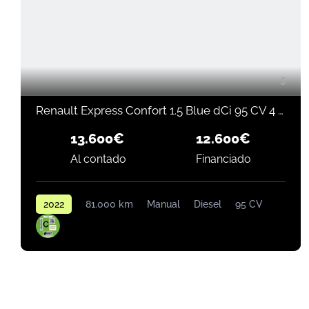
5
Renault Express Confort 1.5 Blue dCi 95 CV 4 puertas
13.600€
12.600€
Financiado
Al contado
2022
81.000 km
Manual
Diesel
95 CV