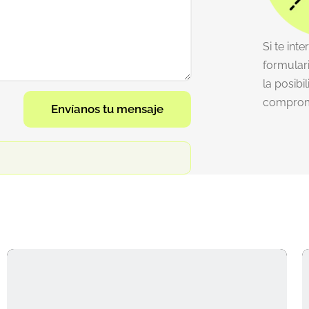
Si te int
formular
la posibi
comprom
Envíanos tu mensaje