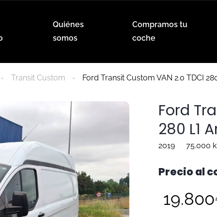
Quiénes
Compramos tu
o
somos
coche
Transit Custom
Ford Transit Custom VAN 2.0 TDCI 28
Ford Tr
280 L1 
2019
75.000 
Precio al 
19.80