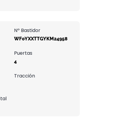
Nº Bastidor
WF0YXXTTGYKM24958
Puertas
4
Tracción
tal