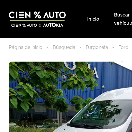
Buscar
Inicio
vehícul
Página de inicio
Búsqueda
Furgoneta
Ford