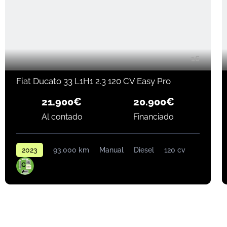
16
Fiat Ducato 33 L1H1 2.3 120 CV Easy Pro
21.900€
20.900€
Al contado
Financiado
2023
93.000 km
Manual
Diesel
120 cv