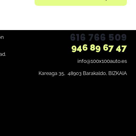
616 766 509
ón
946 89 67 47
ad.
info@100x100auto.es
Kareaga 35,  48903 Barakaldo, BIZKAIA