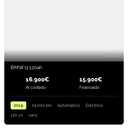
31
BMW i3 120ah
16.900€
15.900€
Financiado
Al contado
2019
74.000 km
Automático
Eléctrico
170 cv
cero