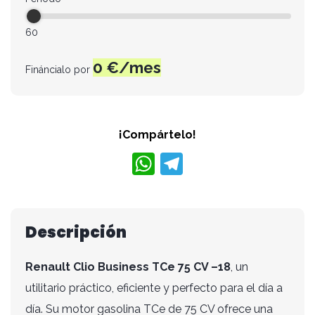
60
0
€/mes
Fináncialo por
¡Compártelo!
W
T
h
el
at
e
s
gr
Descripción
A
a
Renault Clio Business TCe 75 CV –18
, un
p
m
utilitario práctico, eficiente y perfecto para el día a
p
día. Su motor gasolina TCe de 75 CV ofrece una