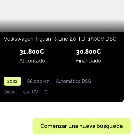
17
Volkswagen Tiguan R-Line 2.0 TDI 150CV DSG
31.800€
30.800€
Financiado
Al contado
2022
68.000 km
Automático DSG
Diesel
150 CV
C
1
Comenzar una nueva búsqueda