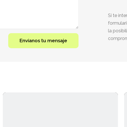
Si te int
formular
la posibi
comprom
Envíanos tu mensaje