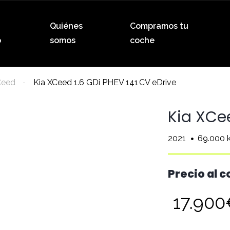
Quiénes
Compramos tu
o
somos
coche
Ceed
Kia XCeed 1.6 GDi PHEV 141 CV eDrive
Kia XCee
2021
69.000 
Precio al 
17.90