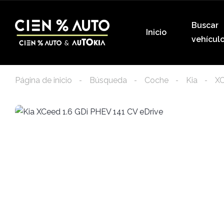
Buscar
Inicio
vehícul
Página de inicio
Búsqueda
Coche
Kia
X