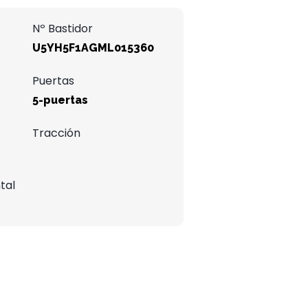
Nº Bastidor
U5YH5F1AGML015360
Puertas
5-puertas
Tracción
tal