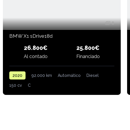
8
BMW X1 sDrive18d
26.800€
25.800€
Financiado
Al contado
2020
92.000 km
Automático
Diesel
150 cv
C