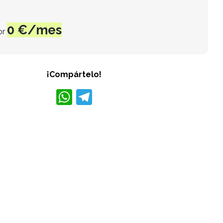
0
€/mes
or
¡Compártelo!
W
T
h
el
at
e
s
gr
A
a
p
m
p