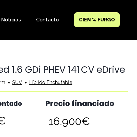
Noticias
Contacto
CIEN % FURGO
d 1.6 GDi PHEV 141 CV eDrive
km
SUV
Híbrido Enchufable
Precio financiado
contado
0€
16.900€