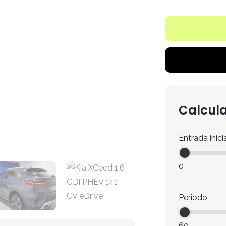
Calcula
Entrada inici
0
Periodo
60