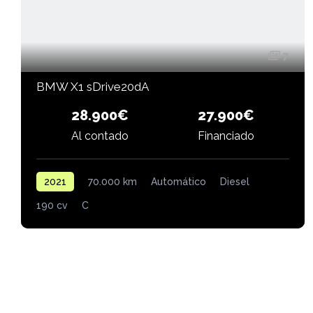
7
BMW X1 sDrive20dA
28.900€
27.900€
Financiado
Al contado
2021
70.000 km
Automático
Diesel
190 cv
C