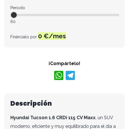
Periodo
60
0
€/mes
Fináncialo por
¡Compártelo!
W
T
h
el
at
e
s
gr
Descripción
A
a
Hyundai Tucson 1.6 CRDi 115 CV Maxx
, un SUV
p
m
moderno, eficiente y muy equilibrado para el día a