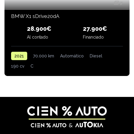
7
BMW X1 sDrive20dA
28.900€
27.900€
Financiado
Al contado
2021
70.000 km
Automático
Diesel
190 cv
C