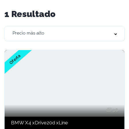
1
Resultado
Precio más alto
Oferta
38
BMW X4 xDrive20d xLine