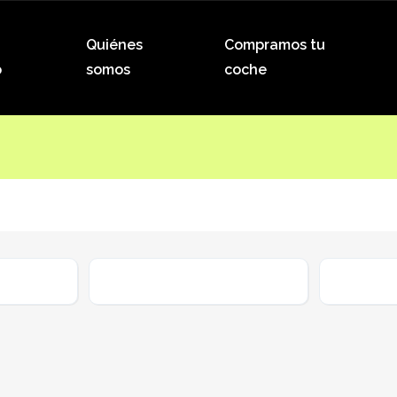
Quiénes
Compramos tu
o
somos
coche
Kilometraje
Combust