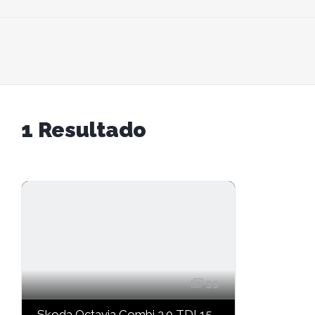
1
Resultado
39
Skoda Octavia Combi 2.0 TDI 150CV DSG Style