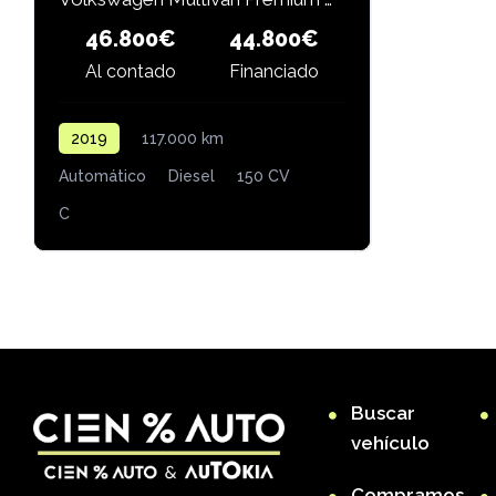
46.800€
44.800€
Financiado
Al contado
2019
117.000 km
Automático
Diesel
150 CV
C
Buscar
vehículo
Compramos