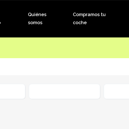
Quiénes
Compramos tu
o
somos
coche
Kilometraje
Combust