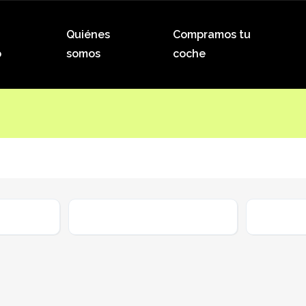
Quiénes
Compramos tu
o
somos
coche
Kilometraje
Combust