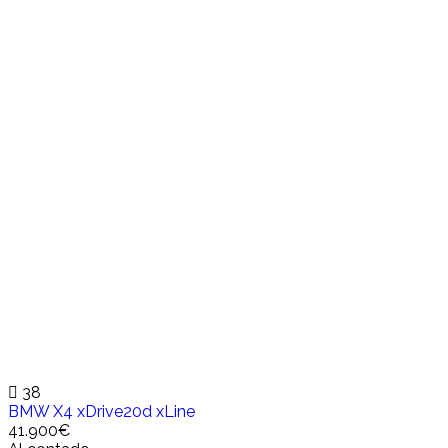
38
BMW X4 xDrive20d xLine
41.900€